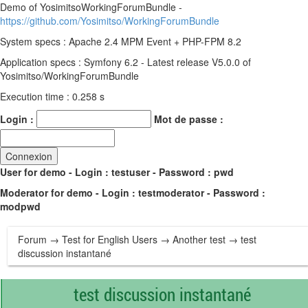
Demo of YosimitsoWorkingForumBundle -
https://github.com/Yosimitso/WorkingForumBundle
System specs : Apache 2.4 MPM Event + PHP-FPM 8.2
Application specs : Symfony 6.2 - Latest release V5.0.0 of
Yosimitso/WorkingForumBundle
Execution time : 0.258 s
Login :
Mot de passe :
User for demo - Login : testuser - Password : pwd
Moderator for demo - Login : testmoderator - Password :
modpwd
Forum
→
Test for English Users
→
Another test
→ test
discussion instantané
test discussion instantané