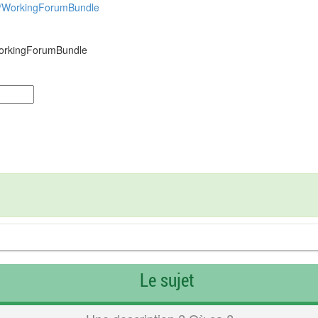
so/WorkingForumBundle
/WorkingForumBundle
d
Le sujet