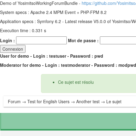
Demo of YosimitsoWorkingForumBundle -
https://github.com/Yosimit
System specs : Apache 2.4 MPM Event + PHP-FPM 8.2
Application specs : Symfony 6.2 - Latest release V5.0.0 of Yosimitso
Execution time : 0.331 s
Login :
Mot de passe :
User for demo - Login : testuser - Password : pwd
Moderator for demo - Login : testmoderator - Password : modpw
Ce sujet est résolu
Forum
→
Test for English Users
→
Another test
→ Le sujet