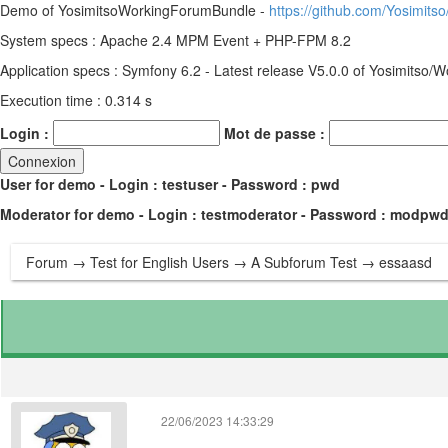
Demo of YosimitsoWorkingForumBundle -
https://github.com/Yosimit
System specs : Apache 2.4 MPM Event + PHP-FPM 8.2
Application specs : Symfony 6.2 - Latest release V5.0.0 of Yosimitso
Execution time : 0.314 s
Login :
Mot de passe :
User for demo - Login : testuser - Password : pwd
Moderator for demo - Login : testmoderator - Password : modpw
Forum
→
Test for English Users
→
A Subforum Test
→ essaasd
22/06/2023 14:33:29