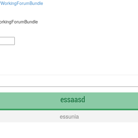
so/WorkingForumBundle
/WorkingForumBundle
d
essaasd
essunia