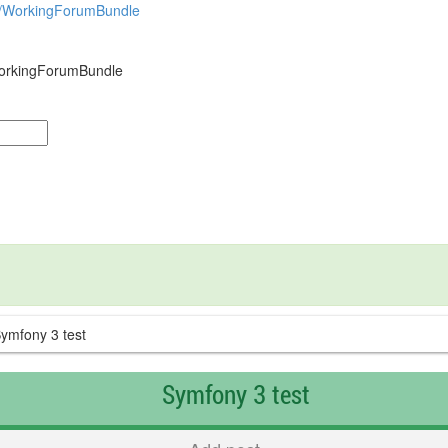
so/WorkingForumBundle
/WorkingForumBundle
d
mfony 3 test
Symfony 3 test