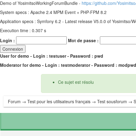
Demo of YosimitsoWorkingForumBundle -
https://github.com/Yosimit
System specs : Apache 2.4 MPM Event + PHP-FPM 8.2
Application specs : Symfony 6.2 - Latest release V5.0.0 of Yosimitso
Execution time : 0.307 s
Login :
Mot de passe :
User for demo - Login : testuser - Password : pwd
Moderator for demo - Login : testmoderator - Password : modpw
Ce sujet est résolu
Forum
→
Test pour les utilisateurs français
→
Test sousforum
→ Sy