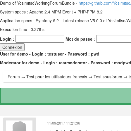
Demo of YosimitsoWorkingForumBundle -
https://github.com/Yosimit
System specs : Apache 2.4 MPM Event + PHP-FPM 8.2
Application specs : Symfony 6.2 - Latest release V5.0.0 of Yosimitso
Execution time : 0.276 s
Login :
Mot de passe :
User for demo - Login : testuser - Password : pwd
Moderator for demo - Login : testmoderator - Password : modpw
Forum
→
Test pour les utilisateurs français
→
Test sousforum
→ te
11/09/2017 11:21:36