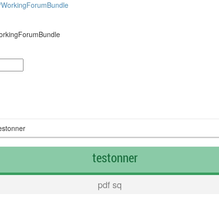
so/WorkingForumBundle
/WorkingForumBundle
d
stonner
testonner
pdf sq