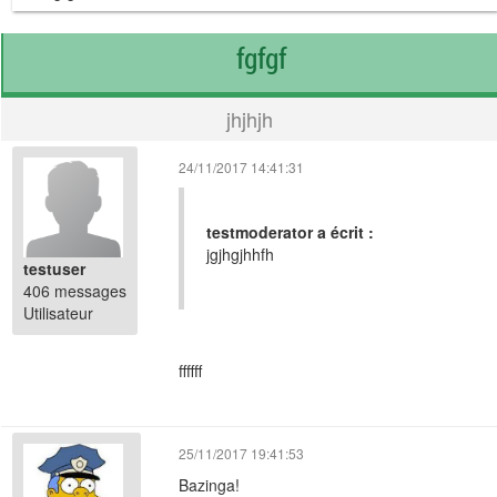
fgfgf
jhjhjh
24/11/2017 14:41:31
testmoderator a écrit :
jgjhgjhhfh
testuser
406 messages
Utilisateur
ffffff
25/11/2017 19:41:53
Bazinga!