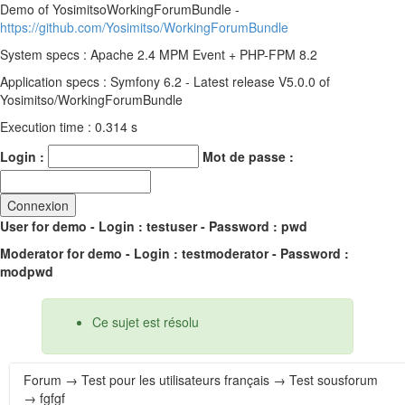
Demo of YosimitsoWorkingForumBundle -
https://github.com/Yosimitso/WorkingForumBundle
System specs : Apache 2.4 MPM Event + PHP-FPM 8.2
Application specs : Symfony 6.2 - Latest release V5.0.0 of
Yosimitso/WorkingForumBundle
Execution time : 0.314 s
Login :
Mot de passe :
User for demo - Login : testuser - Password : pwd
Moderator for demo - Login : testmoderator - Password :
modpwd
Ce sujet est résolu
Forum
→
Test pour les utilisateurs français
→
Test sousforum
→ fgfgf