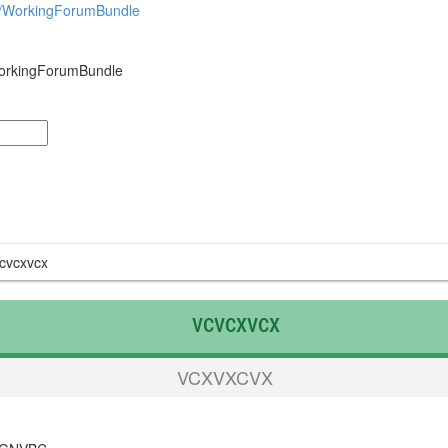
so/WorkingForumBundle
/WorkingForumBundle
d
cvcxvcx
vcvcxvcx
VCXVXCVX