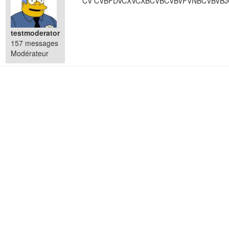
CV CVBFDVCXVCXBCVBCVBVFVNBCVBVB
testmoderator
157 messages
Modérateur