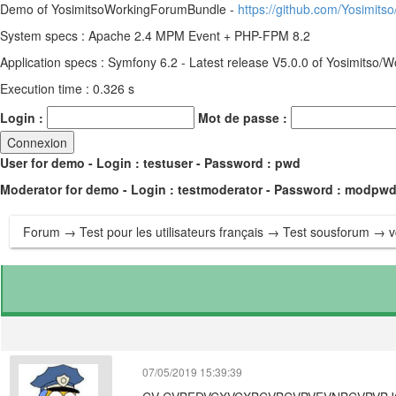
Demo of YosimitsoWorkingForumBundle -
https://github.com/Yosimit
System specs : Apache 2.4 MPM Event + PHP-FPM 8.2
Application specs : Symfony 6.2 - Latest release V5.0.0 of Yosimitso
Execution time : 0.326 s
Login :
Mot de passe :
User for demo - Login : testuser - Password : pwd
Moderator for demo - Login : testmoderator - Password : modpw
Forum
→
Test pour les utilisateurs français
→
Test sousforum
→ v
07/05/2019 15:39:39