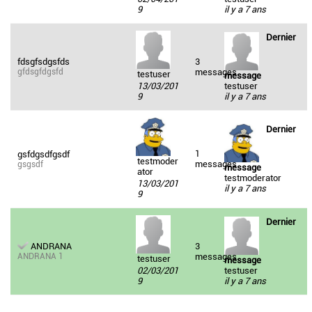
9
il y a 7 ans
Dernier
fdsgfsdgsfds
3
gfdsgfdgsfd
messages
testuser
message
13/03/201
testuser
9
il y a 7 ans
Dernier
1
gsfdgsdfgsdf
testmoder
messages
gsgsdf
message
ator
testmoderator
13/03/201
il y a 7 ans
9
Dernier
ANDRANA
3
ANDRANA 1
messages
testuser
message
02/03/201
testuser
9
il y a 7 ans