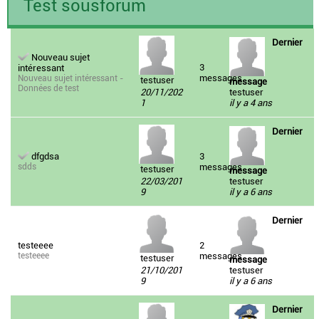
Test sousforum
Dernier
Nouveau sujet
3
intéressant
messages
Nouveau sujet intéressant -
testuser
message
Données de test
20/11/202
testuser
1
il y a 4 ans
Dernier
dfgdsa
3
sdds
messages
testuser
message
22/03/201
testuser
9
il y a 6 ans
Dernier
testeeee
2
testeeee
messages
testuser
message
21/10/201
testuser
9
il y a 6 ans
Dernier