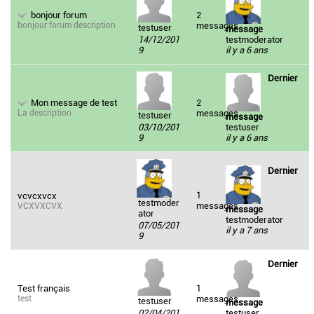
bonjour forum
2
bonjour forum description
messages
testuser
message
14/12/201
testmoderator
9
il y a 6 ans
Dernier
Mon message de test
2
La description
messages
testuser
message
03/10/201
testuser
9
il y a 6 ans
Dernier
1
vcvcxvcx
testmoder
messages
VCXVXCVX
message
ator
testmoderator
07/05/201
il y a 7 ans
9
Dernier
Test français
1
test
messages
testuser
message
02/04/201
testuser