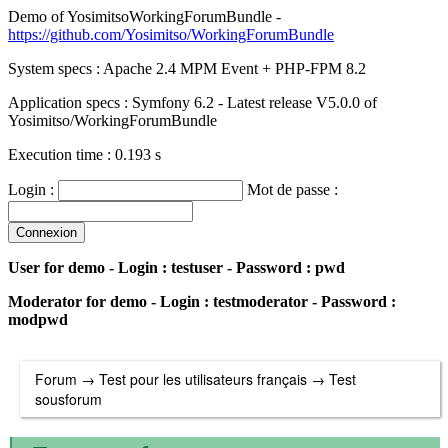
Demo of YosimitsoWorkingForumBundle -
https://github.com/Yosimitso/WorkingForumBundle
System specs : Apache 2.4 MPM Event + PHP-FPM 8.2
Application specs : Symfony 6.2 - Latest release V5.0.0 of
Yosimitso/WorkingForumBundle
Execution time : 0.193 s
Login :
Mot de passe :
User for demo - Login : testuser - Password : pwd
Moderator for demo - Login : testmoderator - Password :
modpwd
Forum
→
Test pour les utilisateurs français
→
Test
sousforum